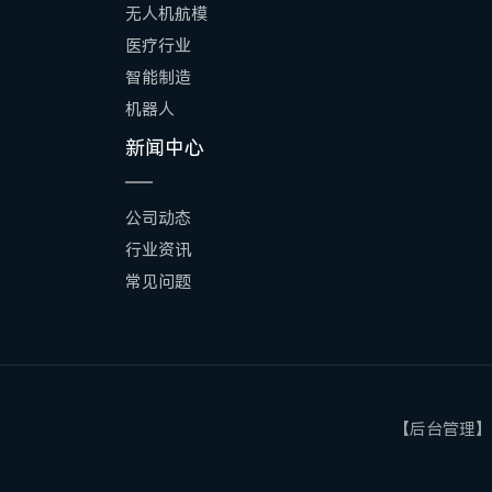
无人机航模
医疗行业
智能制造
机器人
新闻中心
公司动态
行业资讯
常见问题
【
后台管理
】