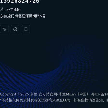
13926824726

公司地址：
东莞虎门镇北栅河潭岗路6号



Copyright ? 2025 米兰·官方站官网-米兰MiLan（中国） 粤ICP备1
*本站相关网页素材及相关资源均来源互联网，如有侵权请速告知，我