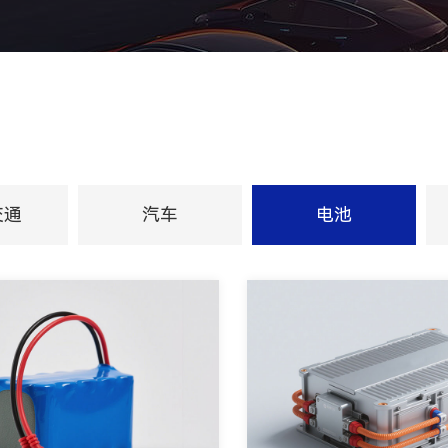
交通
汽车
电池