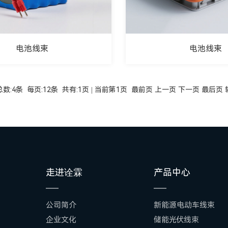
电池线束
电池线束
数:4条 每页:12条 共有:1页 | 当前第1页 最前页 上一页 下一页 最后页 
走进诠霖
产品中心
公司简介
新能源电动车线束
企业文化
储能光伏线束