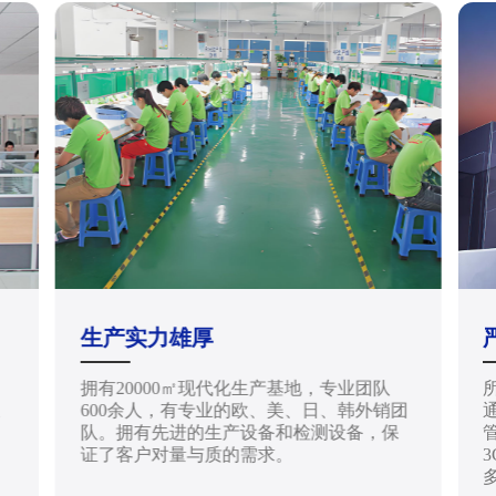
生产实力雄厚
拥有20000㎡现代化生产基地，专业团队
天
600余人，有专业的欧、美、日、韩外销团
通
队。拥有先进的生产设备和检测设备，保
管
证了客户对量与质的需求。