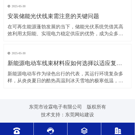
上，对新能源电动车线束进行科学合理的维护保养，能
2025-05-30
让车辆运行更稳定、安全，还能延长其使用寿命。 日常
驾驶习惯对线束的影响不容小觑。平稳驾驶是维护线束
安装储能光伏线束需注意的关键问题
的基
在可再生能源蓬勃发展的当下，储能光伏系统凭借其高
效利用太阳能、实现电力稳定供应的优势，成为众多领
域的重要选择。而储能光伏线束作为系统中电力与信号
传输的“脉络”，其安装质量直接关系到整个系统的性能与
2025-05-30
安全。因此，在安装储能光伏线束时，有许多问题需要
格外留意。 安装前的准备工作至关重要。在开始安装前
新能源电动车线束材料应如何选择以适应复杂的环境温度范围？
新能源电动车作为绿色出行的代表，其运行环境复杂多
样，从炎炎夏日的酷热高温到冰天雪地的极寒低温，车
辆各部件都面临着严峻考验，线束材料的选择尤为关
键。合适的新能源电动车线束材料能够在复杂的环境温
度范围内保持良好的性能，确保车辆稳定运行。 在高温
东莞市诠霖电子有限公司 版权所有
环境下，新能源电动车的电池、电机等部件工作时会散
技术支持：
东莞网站建设
发大量