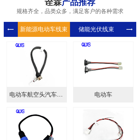
诠霖
产品推荐
规格齐全，品类众多，满足客户的各种需求
新能源电
储能光伏
储
电动车航空头汽车连接...
电动车