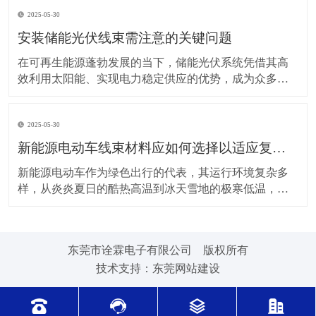
上，对新能源电动车线束进行科学合理的维护保养，能
2025-05-30
让车辆运行更稳定、安全，还能延长其使用寿命。 日常
驾驶习惯对线束的影响不容小觑。平稳驾驶是维护线束
安装储能光伏线束需注意的关键问题
的基
在可再生能源蓬勃发展的当下，储能光伏系统凭借其高
效利用太阳能、实现电力稳定供应的优势，成为众多领
域的重要选择。而储能光伏线束作为系统中电力与信号
传输的“脉络”，其安装质量直接关系到整个系统的性能与
2025-05-30
安全。因此，在安装储能光伏线束时，有许多问题需要
格外留意。 安装前的准备工作至关重要。在开始安装前
新能源电动车线束材料应如何选择以适应复杂的环境温度范围？
新能源电动车作为绿色出行的代表，其运行环境复杂多
样，从炎炎夏日的酷热高温到冰天雪地的极寒低温，车
辆各部件都面临着严峻考验，线束材料的选择尤为关
键。合适的新能源电动车线束材料能够在复杂的环境温
度范围内保持良好的性能，确保车辆稳定运行。 在高温
东莞市诠霖电子有限公司 版权所有
环境下，新能源电动车的电池、电机等部件工作时会散
技术支持：
东莞网站建设
发大量