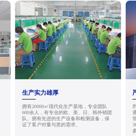
生产实力雄厚
拥有20000㎡现代化生产基地，专业团队
天
600余人，有专业的欧、美、日、韩外销团
通
队。拥有先进的生产设备和检测设备，保
管
证了客户对量与质的需求。