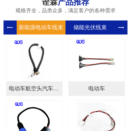
诠霖
产品推荐
规格齐全，品类众多，满足客户的各种需求
新能源电
储能光伏
储
电动车航空头汽车连接...
电动车