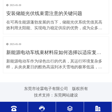
上，对新能源电动车线束进行科学合理的维护保养，能
2025-05-30
让车辆运行更稳定、安全，还能延长其使用寿命。 日常
驾驶习惯对线束的影响不容小觑。平稳驾驶是维护线束
安装储能光伏线束需注意的关键问题
的基
在可再生能源蓬勃发展的当下，储能光伏系统凭借其高
效利用太阳能、实现电力稳定供应的优势，成为众多领
域的重要选择。而储能光伏线束作为系统中电力与信号
传输的“脉络”，其安装质量直接关系到整个系统的性能与
2025-05-30
安全。因此，在安装储能光伏线束时，有许多问题需要
格外留意。 安装前的准备工作至关重要。在开始安装前
新能源电动车线束材料应如何选择以适应复杂的环境温度范围？
新能源电动车作为绿色出行的代表，其运行环境复杂多
样，从炎炎夏日的酷热高温到冰天雪地的极寒低温，车
辆各部件都面临着严峻考验，线束材料的选择尤为关
键。合适的新能源电动车线束材料能够在复杂的环境温
度范围内保持良好的性能，确保车辆稳定运行。 在高温
东莞市诠霖电子有限公司 版权所有
环境下，新能源电动车的电池、电机等部件工作时会散
技术支持：
东莞网站建设
发大量