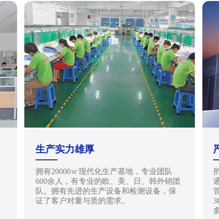
生产实力雄厚
拥有20000㎡现代化生产基地，专业团队
天
600余人，有专业的欧、美、日、韩外销团
通
队。拥有先进的生产设备和检测设备，保
管
证了客户对量与质的需求。