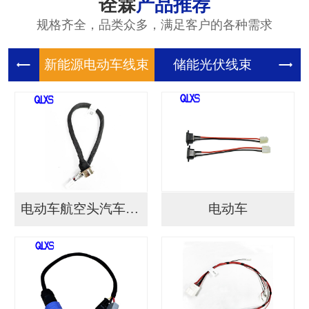
诠霖
产品推荐
规格齐全，品类众多，满足客户的各种需求
新能源电
储能光伏
储
电动车航空头汽车连接...
电动车