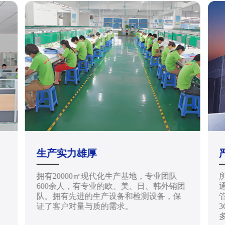
生产实力雄厚
拥有20000㎡现代化生产基地，专业团队
天
600余人，有专业的欧、美、日、韩外销团
通
队。拥有先进的生产设备和检测设备，保
管
证了客户对量与质的需求。