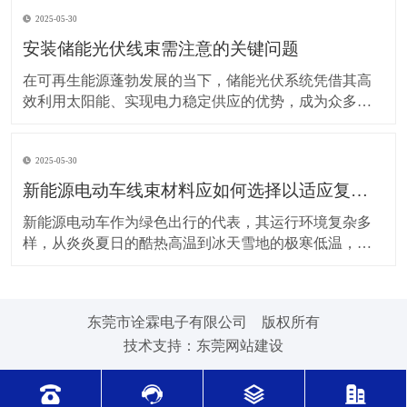
上，对新能源电动车线束进行科学合理的维护保养，能
2025-05-30
让车辆运行更稳定、安全，还能延长其使用寿命。 日常
驾驶习惯对线束的影响不容小觑。平稳驾驶是维护线束
安装储能光伏线束需注意的关键问题
的基
在可再生能源蓬勃发展的当下，储能光伏系统凭借其高
效利用太阳能、实现电力稳定供应的优势，成为众多领
域的重要选择。而储能光伏线束作为系统中电力与信号
传输的“脉络”，其安装质量直接关系到整个系统的性能与
2025-05-30
安全。因此，在安装储能光伏线束时，有许多问题需要
格外留意。 安装前的准备工作至关重要。在开始安装前
新能源电动车线束材料应如何选择以适应复杂的环境温度范围？
新能源电动车作为绿色出行的代表，其运行环境复杂多
样，从炎炎夏日的酷热高温到冰天雪地的极寒低温，车
辆各部件都面临着严峻考验，线束材料的选择尤为关
键。合适的新能源电动车线束材料能够在复杂的环境温
度范围内保持良好的性能，确保车辆稳定运行。 在高温
东莞市诠霖电子有限公司 版权所有
环境下，新能源电动车的电池、电机等部件工作时会散
技术支持：
东莞网站建设
发大量