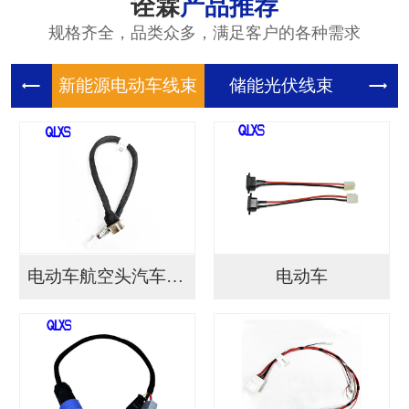
诠霖
产品推荐
规格齐全，品类众多，满足客户的各种需求
新能源电
储能光伏
储
电动车航空头汽车连接...
电动车