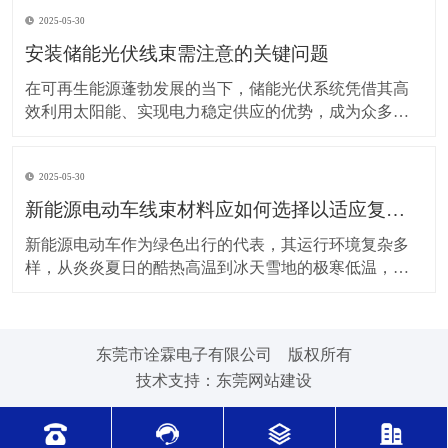
上，对新能源电动车线束进行科学合理的维护保养，能
2025-05-30
让车辆运行更稳定、安全，还能延长其使用寿命。 日常
驾驶习惯对线束的影响不容小觑。平稳驾驶是维护线束
安装储能光伏线束需注意的关键问题
的基
在可再生能源蓬勃发展的当下，储能光伏系统凭借其高
效利用太阳能、实现电力稳定供应的优势，成为众多领
域的重要选择。而储能光伏线束作为系统中电力与信号
传输的“脉络”，其安装质量直接关系到整个系统的性能与
2025-05-30
安全。因此，在安装储能光伏线束时，有许多问题需要
格外留意。 安装前的准备工作至关重要。在开始安装前
新能源电动车线束材料应如何选择以适应复杂的环境温度范围？
新能源电动车作为绿色出行的代表，其运行环境复杂多
样，从炎炎夏日的酷热高温到冰天雪地的极寒低温，车
辆各部件都面临着严峻考验，线束材料的选择尤为关
键。合适的新能源电动车线束材料能够在复杂的环境温
度范围内保持良好的性能，确保车辆稳定运行。 在高温
东莞市诠霖电子有限公司 版权所有
环境下，新能源电动车的电池、电机等部件工作时会散
技术支持：
东莞网站建设
发大量