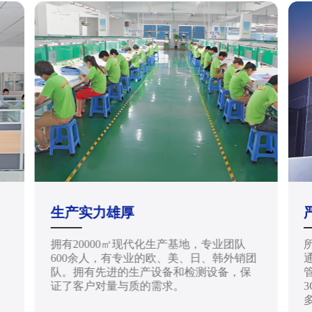
生产实力雄厚
拥有20000㎡现代化生产基地，专业团队
天
600余人，有专业的欧、美、日、韩外销团
通
队。拥有先进的生产设备和检测设备，保
管
证了客户对量与质的需求。