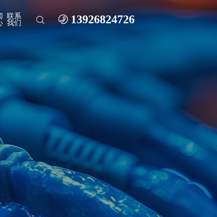
闻
联系
13926824726


心
我们