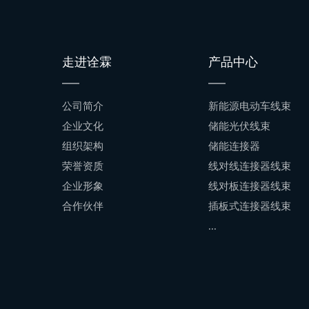
走进诠霖
产品中心
公司简介
新能源电动车线束
企业文化
储能光伏线束
组织架构
储能连接器
荣誉资质
线对线连接器线束
企业形象
线对板连接器线束
合作伙伴
插板式连接器线束
...