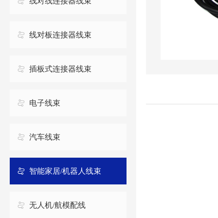
线对线连接器线束
线对板连接器线束
插板式连接器线束
电子线束
汽车线束
智能家居/机器人线束
无人机/航模配线