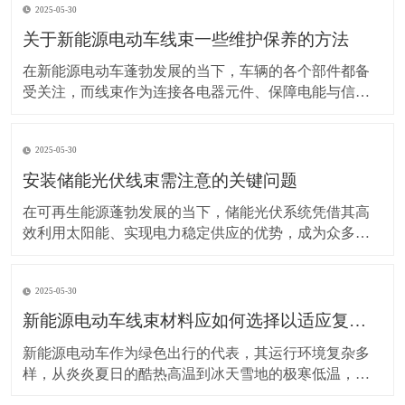
2025-05-30
关于新能源电动车线束一些维护保养的方法
在新能源电动车蓬勃发展的当下，车辆的各个部件都备
受关注，而线束作为连接各电器元件、保障电能与信号
传输的重要部分，其维护保养却常常被车主忽视。实际
上，对新能源电动车线束进行科学合理的维护保养，能
2025-05-30
让车辆运行更稳定、安全，还能延长其使用寿命。 日常
驾驶习惯对线束的影响不容小觑。平稳驾驶是维护线束
安装储能光伏线束需注意的关键问题
的基
在可再生能源蓬勃发展的当下，储能光伏系统凭借其高
效利用太阳能、实现电力稳定供应的优势，成为众多领
域的重要选择。而储能光伏线束作为系统中电力与信号
传输的“脉络”，其安装质量直接关系到整个系统的性能与
2025-05-30
安全。因此，在安装储能光伏线束时，有许多问题需要
格外留意。 安装前的准备工作至关重要。在开始安装前
新能源电动车线束材料应如何选择以适应复杂的环境温度范围？
新能源电动车作为绿色出行的代表，其运行环境复杂多
样，从炎炎夏日的酷热高温到冰天雪地的极寒低温，车
辆各部件都面临着严峻考验，线束材料的选择尤为关