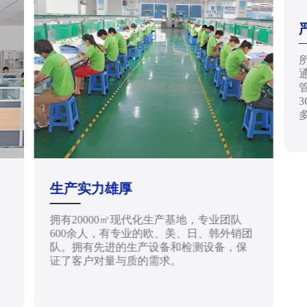
通
管
生产实力雄厚
拥有20000㎡现代化生产基地，专业团队
天
600余人，有专业的欧、美、日、韩外销团
队。拥有先进的生产设备和检测设备，保
证了客户对量与质的需求。