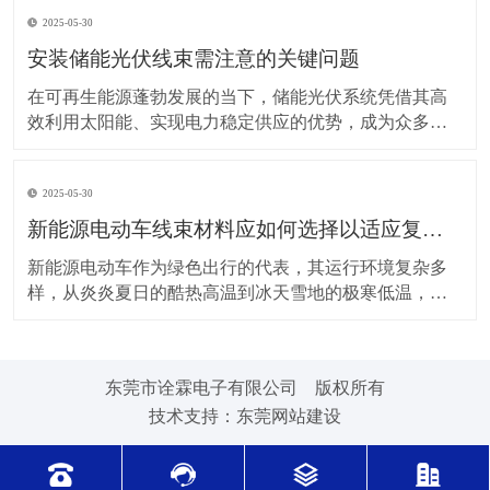
上，对新能源电动车线束进行科学合理的维护保养，能
2025-05-30
让车辆运行更稳定、安全，还能延长其使用寿命。 日常
驾驶习惯对线束的影响不容小觑。平稳驾驶是维护线束
安装储能光伏线束需注意的关键问题
的基
在可再生能源蓬勃发展的当下，储能光伏系统凭借其高
效利用太阳能、实现电力稳定供应的优势，成为众多领
域的重要选择。而储能光伏线束作为系统中电力与信号
传输的“脉络”，其安装质量直接关系到整个系统的性能与
2025-05-30
安全。因此，在安装储能光伏线束时，有许多问题需要
格外留意。 安装前的准备工作至关重要。在开始安装前
新能源电动车线束材料应如何选择以适应复杂的环境温度范围？
新能源电动车作为绿色出行的代表，其运行环境复杂多
样，从炎炎夏日的酷热高温到冰天雪地的极寒低温，车
辆各部件都面临着严峻考验，线束材料的选择尤为关
键。合适的新能源电动车线束材料能够在复杂的环境温
度范围内保持良好的性能，确保车辆稳定运行。 在高温
东莞市诠霖电子有限公司 版权所有
环境下，新能源电动车的电池、电机等部件工作时会散
技术支持：
东莞网站建设
发大量