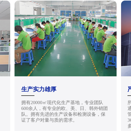
生产实力雄厚
拥有20000㎡现代化生产基地，专业团队
天
600余人，有专业的欧、美、日、韩外销团
通
队。拥有先进的生产设备和检测设备，保
管
证了客户对量与质的需求。