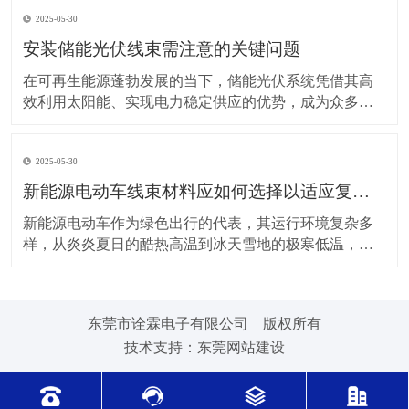
上，对新能源电动车线束进行科学合理的维护保养，能
2025-05-30
让车辆运行更稳定、安全，还能延长其使用寿命。 日常
驾驶习惯对线束的影响不容小觑。平稳驾驶是维护线束
安装储能光伏线束需注意的关键问题
的基
在可再生能源蓬勃发展的当下，储能光伏系统凭借其高
效利用太阳能、实现电力稳定供应的优势，成为众多领
域的重要选择。而储能光伏线束作为系统中电力与信号
传输的“脉络”，其安装质量直接关系到整个系统的性能与
2025-05-30
安全。因此，在安装储能光伏线束时，有许多问题需要
格外留意。 安装前的准备工作至关重要。在开始安装前
新能源电动车线束材料应如何选择以适应复杂的环境温度范围？
新能源电动车作为绿色出行的代表，其运行环境复杂多
样，从炎炎夏日的酷热高温到冰天雪地的极寒低温，车
辆各部件都面临着严峻考验，线束材料的选择尤为关
键。合适的新能源电动车线束材料能够在复杂的环境温
度范围内保持良好的性能，确保车辆稳定运行。 在高温
东莞市诠霖电子有限公司 版权所有
环境下，新能源电动车的电池、电机等部件工作时会散
技术支持：
东莞网站建设
发大量