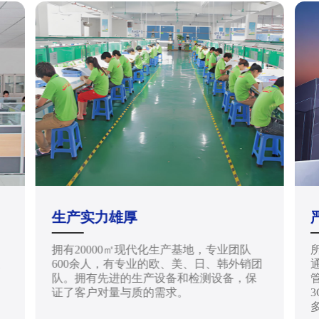
生产实力雄厚
拥有20000㎡现代化生产基地，专业团队
天
600余人，有专业的欧、美、日、韩外销团
通
队。拥有先进的生产设备和检测设备，保
管
证了客户对量与质的需求。