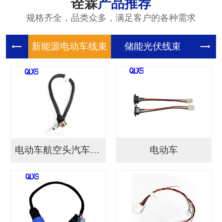
诠霖
产品推荐
规格齐全，品类众多，满足客户的各种需求
新能源电
储能光伏
储
电动车航空头汽车连接...
电动车