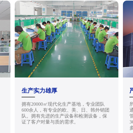
生产实力雄厚
拥有20000㎡现代化生产基地，专业团队
天
600余人，有专业的欧、美、日、韩外销团
通
队。拥有先进的生产设备和检测设备，保
管
证了客户对量与质的需求。