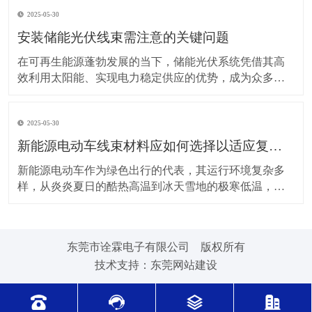
上，对新能源电动车线束进行科学合理的维护保养，能
2025-05-30
让车辆运行更稳定、安全，还能延长其使用寿命。 日常
驾驶习惯对线束的影响不容小觑。平稳驾驶是维护线束
安装储能光伏线束需注意的关键问题
的基
在可再生能源蓬勃发展的当下，储能光伏系统凭借其高
效利用太阳能、实现电力稳定供应的优势，成为众多领
域的重要选择。而储能光伏线束作为系统中电力与信号
传输的“脉络”，其安装质量直接关系到整个系统的性能与
2025-05-30
安全。因此，在安装储能光伏线束时，有许多问题需要
格外留意。 安装前的准备工作至关重要。在开始安装前
新能源电动车线束材料应如何选择以适应复杂的环境温度范围？
新能源电动车作为绿色出行的代表，其运行环境复杂多
样，从炎炎夏日的酷热高温到冰天雪地的极寒低温，车
辆各部件都面临着严峻考验，线束材料的选择尤为关
键。合适的新能源电动车线束材料能够在复杂的环境温
度范围内保持良好的性能，确保车辆稳定运行。 在高温
东莞市诠霖电子有限公司 版权所有
环境下，新能源电动车的电池、电机等部件工作时会散
技术支持：
东莞网站建设
发大量