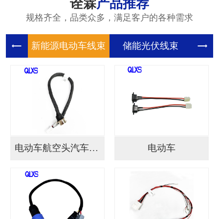
诠霖
产品推荐
规格齐全，品类众多，满足客户的各种需求
新能源电
储能光伏
储
电动车航空头汽车连接...
电动车