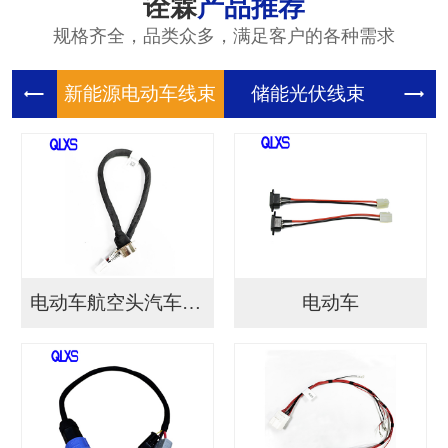
诠霖
产品推荐
规格齐全，品类众多，满足客户的各种需求
新能源电
储能光伏
储
电动车航空头汽车连接...
电动车