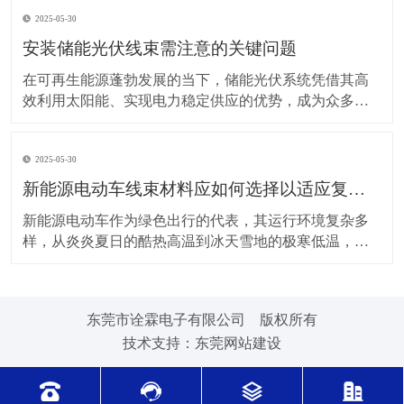
上，对新能源电动车线束进行科学合理的维护保养，能
2025-05-30
让车辆运行更稳定、安全，还能延长其使用寿命。 日常
驾驶习惯对线束的影响不容小觑。平稳驾驶是维护线束
安装储能光伏线束需注意的关键问题
的基
在可再生能源蓬勃发展的当下，储能光伏系统凭借其高
效利用太阳能、实现电力稳定供应的优势，成为众多领
域的重要选择。而储能光伏线束作为系统中电力与信号
传输的“脉络”，其安装质量直接关系到整个系统的性能与
2025-05-30
安全。因此，在安装储能光伏线束时，有许多问题需要
格外留意。 安装前的准备工作至关重要。在开始安装前
新能源电动车线束材料应如何选择以适应复杂的环境温度范围？
新能源电动车作为绿色出行的代表，其运行环境复杂多
样，从炎炎夏日的酷热高温到冰天雪地的极寒低温，车
辆各部件都面临着严峻考验，线束材料的选择尤为关
键。合适的新能源电动车线束材料能够在复杂的环境温
度范围内保持良好的性能，确保车辆稳定运行。 在高温
东莞市诠霖电子有限公司 版权所有
环境下，新能源电动车的电池、电机等部件工作时会散
技术支持：
东莞网站建设
发大量