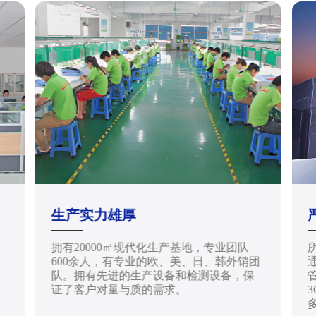
生产实力雄厚
拥有20000㎡现代化生产基地，专业团队
天
600余人，有专业的欧、美、日、韩外销团
通
队。拥有先进的生产设备和检测设备，保
管
证了客户对量与质的需求。